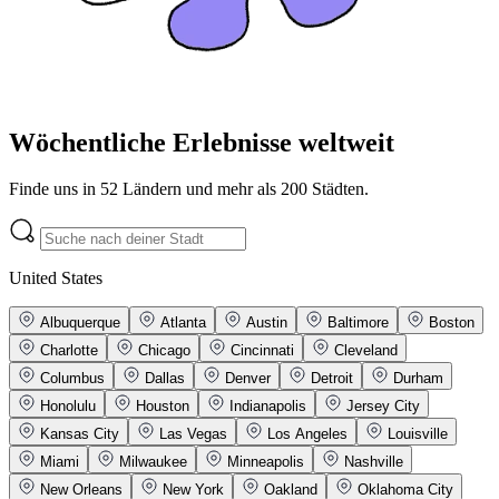
Wöchentliche Erlebnisse weltweit
Finde uns in 52 Ländern und mehr als 200 Städten.
United States
Albuquerque
Atlanta
Austin
Baltimore
Boston
Charlotte
Chicago
Cincinnati
Cleveland
Columbus
Dallas
Denver
Detroit
Durham
Honolulu
Houston
Indianapolis
Jersey City
Kansas City
Las Vegas
Los Angeles
Louisville
Miami
Milwaukee
Minneapolis
Nashville
New Orleans
New York
Oakland
Oklahoma City