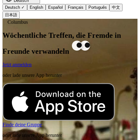
Deutsch
Deutsch
✓
English
Español
Français
Português
中文
日本語
Columbus
Wöchentliche Treffen, die Fremde in
Freunde verwandeln
Jetzt anmelden
oder lade unsere App herunter
Finde deine Gruppe
oder lade unsere App herunter