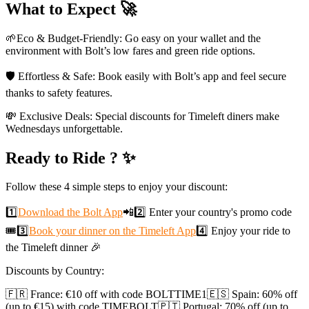
What to Expect 🚀
🌱Eco & Budget-Friendly: Go easy on your wallet and the
environment with Bolt’s low fares and green ride options.
🛡️ Effortless & Safe: Book easily with Bolt’s app and feel secure
thanks to safety features.
💸 Exclusive Deals: Special discounts for Timeleft diners make
Wednesdays unforgettable.
Ready to Ride ? ✨
Follow these 4 simple steps to enjoy your discount:
1️⃣
Download the Bolt App
📲2️⃣ Enter your country's promo code
🎟️3️⃣
Book your dinner on the Timeleft App
4️⃣ Enjoy your ride to
the Timeleft dinner 🎉
Discounts by Country:
🇫🇷 France: €10 off with code BOLTTIME1🇪🇸 Spain: 60% off
(up to €15) with code TIMEBOLT🇵🇹 Portugal: 70% off (up to