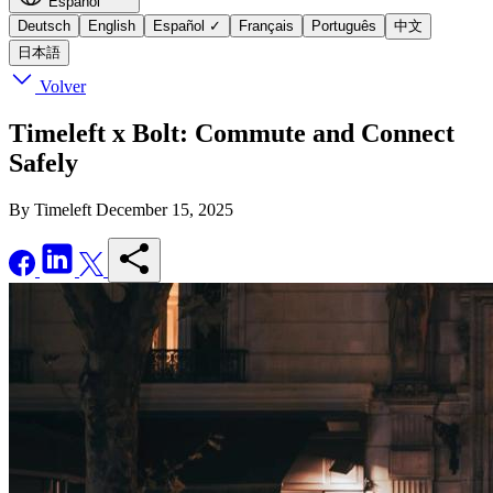
Español
Deutsch
English
Español
✓
Français
Português
中文
日本語
Volver
Timeleft x Bolt: Commute and Connect
Safely
By Timeleft
December 15, 2025