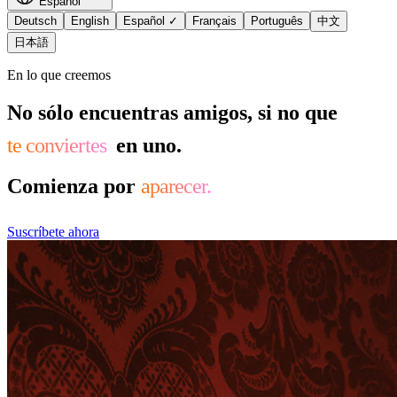
Español
Deutsch
English
Español
✓
Français
Português
中文
日本語
En lo que creemos
No sólo encuentras amigos, si no que
te conviertes
en uno.
Comienza por
aparecer.
Suscríbete ahora