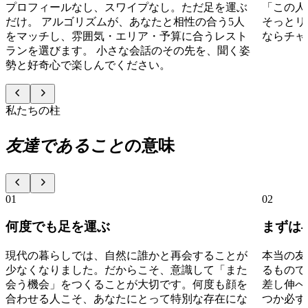
プロフィールなし、スワイプなし。ただ足を運ぶ
「この人、
だけ。 アルゴリズムが、あなたと相性の合う5人
そっとリ
をマッチし、雰囲気・エリア・予算に合うレスト
ならチャ
ランを選びます。 小さな会話のその先を、聞く姿
勢と好奇心で楽しんでください。
私たちの柱
友達であること
の意味
01
02
何度でも足を運ぶ
まずは
現代の暮らしでは、自然に誰かと再会することが
本当の友
少なくなりました。だからこそ、意識して「また
るもので
会う機会」をつくることが大切です。何度も顔を
差し伸べ
合わせる人こそ、あなたにとって特別な存在にな
つか必ず