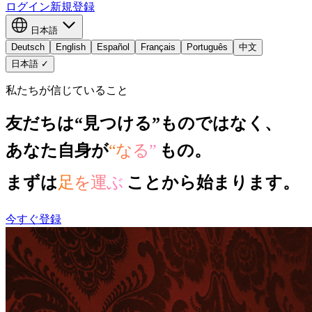
ログイン
新規登録
日本語
Deutsch
English
Español
Français
Português
中文
日本語
✓
私たちが信じていること
友だちは“見つける”ものではなく、
あなた自身が
“なる”
もの。
まずは
足を運ぶ
ことから始まります。
今すぐ登録