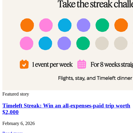
Featured story
Timeleft Streak: Win an all-expenses-paid trip worth
$2,000
February 6, 2026