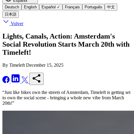
Español
Deutsch
English
Español
✓
Français
Português
中文
日本語
Volver
Lights, Canals, Action: Amsterdam's
Social Revolution Starts March 20th with
Timeleft!
By Timeleft
December 15, 2025
“Just like bikes own the streets of Amsterdam, Timeleft is getting set
to own the social scene - bringing a whole new vibe from March
20th!”