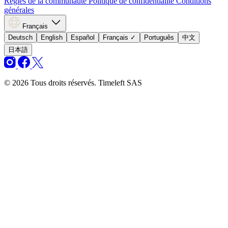
Règles de la communauté
Politique de confidentialité
Conditions
générales
Français
Deutsch
English
Español
Français
✓
Português
中文
日本語
© 2026 Tous droits réservés. Timeleft SAS